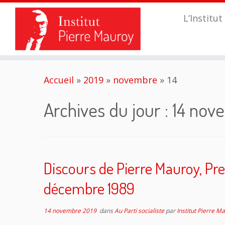
L’Institut
Passer
Accueil
»
2019
»
novembre
»
14
au
contenu
Archives du jour :
14 nov
Discours de Pierre Mauroy, Prem
décembre 1989
14 novembre 2019
dans
Au Parti socialiste
par
Institut Pierre M