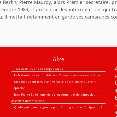
Berlin, Pierre Mauroy, alors Premier secrétaire, pr
 décembre 1989, il présentait les interrogations qui 
u. Il mettait notamment en garde ses camarades contr
A lire
1936-2026 : 90 ans de congés payés
La brillante réélection d’Arnaud Deslandes à la mairie de Lille
F
Un colloque sur le 90e anniversaire de la victoire du Front
Populaire
Jean-Pierre Bolle : une vie d’engagement et de bénévolat
associatif durant 65 ans !
M
Quelle politique de gauche pour l’immigration et l’intégration ?
d