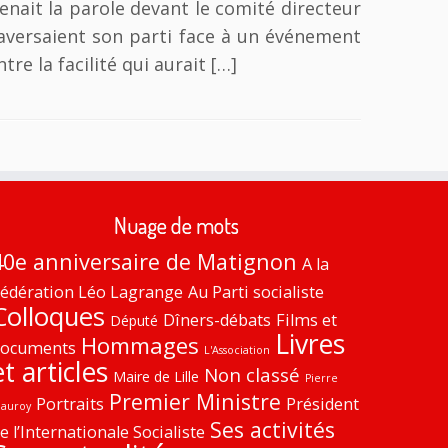
enait la parole devant le comité directeur
traversaient son parti face à un événement
e la facilité qui aurait […]
Nuage de mots
40e anniversaire de Matignon
A la
édération Léo Lagrange
Au Parti socialiste
Colloques
Dîners-débats
Films et
Député
Livres
Hommages
documents
L'Association
et articles
Non classé
Maire de Lille
Pierre
Premier Ministre
Portraits
Président
auroy
Ses activités
e l’Internationale Socialiste