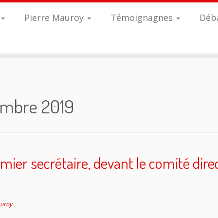
Pierre Mauroy
Témoignagnes
Déba
embre 2019
ier secrétaire, devant le comité direct
auroy