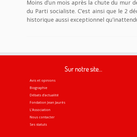
Moins d’un mois après la chute du mur de 
du Parti socialiste. C’est ainsi que le 2
historique aussi exceptionnel qu’inattend
Sur notre site…
Avis et opinions
Biographie
Débats d’actualité
Fondation Jean Jaurès
L’Association
Nous contacter
Ses statuts